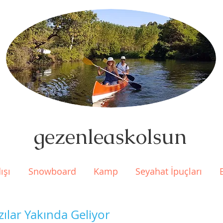
gezenleaskolsun
ışı
Snowboard
Kamp
Seyahat İpuçları
zılar Yakında Geliyor