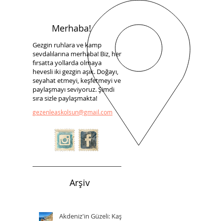
Merhaba!
Gezgin ruhlara ve kamp
sevdalılarına merhaba! Biz, her
fırsatta yollarda olmaya
hevesli iki gezgin aşık. Doğayı,
seyahat etmeyi, keşfetmeyi ve
paylaşmayı seviyoruz. Şimdi
sıra sizle paylaşmakta!
gezenleaskolsun@gmail.com
Arşiv
Akdeniz'in Güzeli: Kaş