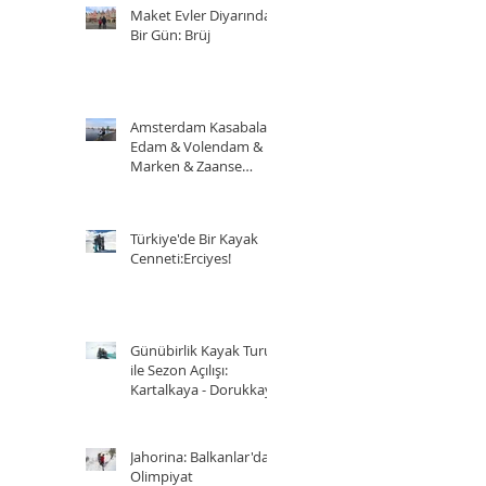
Maket Evler Diyarında
Bir Gün: Brüj
Amsterdam Kasabaları:
Edam & Volendam &
Marken & Zaanse
Schans
Türkiye'de Bir Kayak
Cenneti:Erciyes!
Günübirlik Kayak Turu
ile Sezon Açılışı:
Kartalkaya - Dorukkaya
Jahorina: Balkanlar'da
Olimpiyat