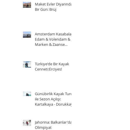
Maket Evler Diyarında
Bir Gün: Brüj
Amsterdam Kasabaları:
Edam & Volendam &
Marken & Zaanse
Schans
Türkiye'de Bir Kayak
Cenneti:Erciyes!
Günübirlik Kayak Turu
ile Sezon Açılışı:
Kartalkaya - Dorukkaya
Jahorina: Balkanlar'da
Olimpiyat