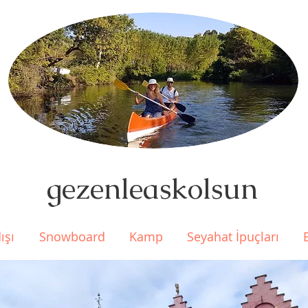
gezenleaskolsun
ışı
Snowboard
Kamp
Seyahat İpuçları