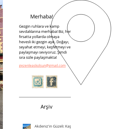
Merhaba!
Gezgin ruhlara ve kamp
sevdalılarına merhaba! Biz, her
fırsatta yollarda olmaya
hevesli iki gezgin aşık. Doğayı,
seyahat etmeyi, keşfetmeyi ve
paylaşmayı seviyoruz. Şimdi
sıra sizle paylaşmakta!
gezenleaskolsun@gmail.com
Arşiv
Akdeniz'in Güzeli: Kaş