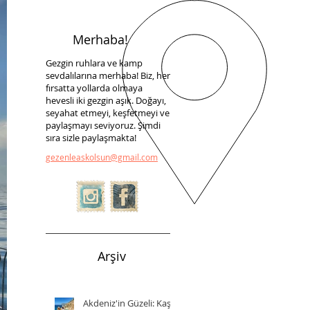
Merhaba!
Gezgin ruhlara ve kamp
sevdalılarına merhaba! Biz, her
fırsatta yollarda olmaya
hevesli iki gezgin aşık. Doğayı,
seyahat etmeyi, keşfetmeyi ve
paylaşmayı seviyoruz. Şimdi
sıra sizle paylaşmakta!
gezenleaskolsun@gmail.com
Arşiv
Akdeniz'in Güzeli: Kaş