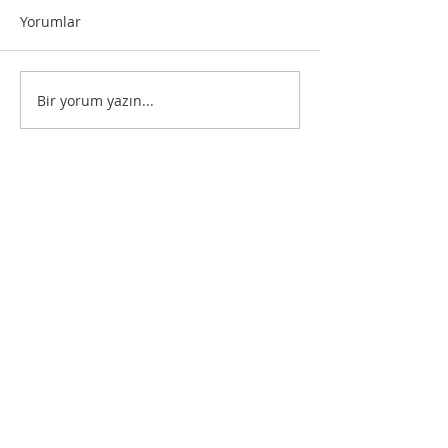
Yorumlar
Bir yorum yazın...
SEARCH BY TAGS:
Akdeniz'in Güzeli: Kaş Gezi Notları
Yeni Sezon Kamp Alışverişi Listemizde
Neler Var?
Seyahatlerimizi Kolaylaştıran Mobil
Uygulamalar ve Diğer Kaynaklar
Euro'nun Uğramadığı 5 Avrupa Ülkesi